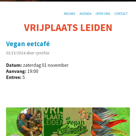
NIEUWS
AGENDA
OVER ONS
CONTACT
VRIJPLAATS LEIDEN
De sociaal-culturele vrijplaats in Leiden.
Vegan eetcafé
01/11/2014
door cynthia
Datum:
zaterdag 01 november
Aanvang:
19:00
Entree:
5