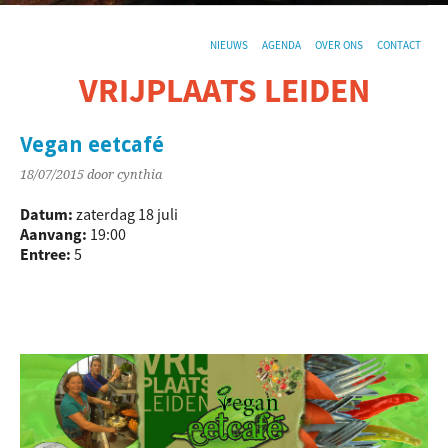
NIEUWS
AGENDA
OVER ONS
CONTACT
VRIJPLAATS LEIDEN
De sociaal-culturele vrijplaats in Leiden.
Vegan eetcafé
18/07/2015
door cynthia
Datum:
zaterdag 18 juli
Aanvang:
19:00
Entree:
5