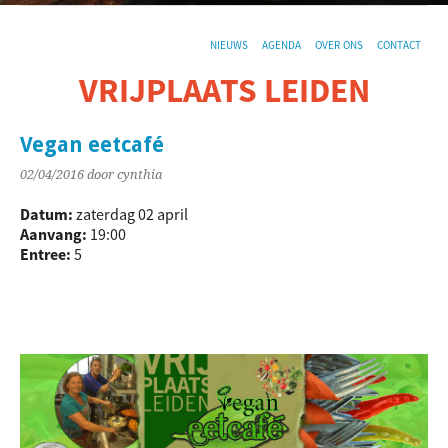
NIEUWS
AGENDA
OVER ONS
CONTACT
VRIJPLAATS LEIDEN
De sociaal-culturele vrijplaats in Leiden.
Vegan eetcafé
02/04/2016
door cynthia
Datum:
zaterdag 02 april
Aanvang:
19:00
Entree:
5