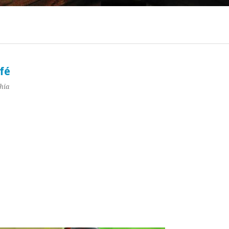
ociaal-culturele vrijplaats in Leiden.
fé
hia