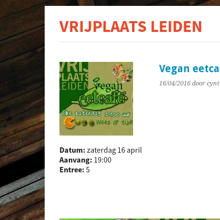
VRIJPLAATS LEIDEN
De s
Vegan eetca
16/04/2016
door cynt
Datum:
zaterdag 16 april
Aanvang:
19:00
Entree:
5