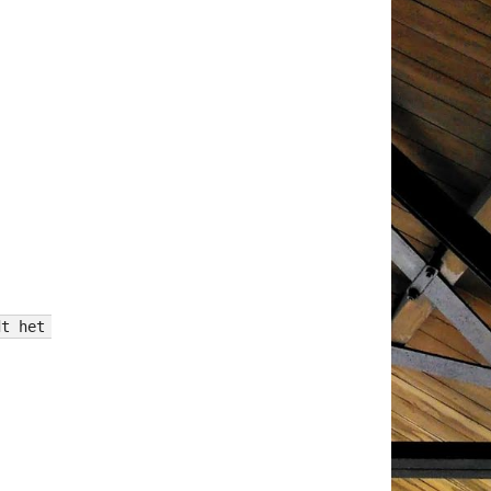
dt het veganistisch 2 of 3 gangen menu uitgeserveerd voo