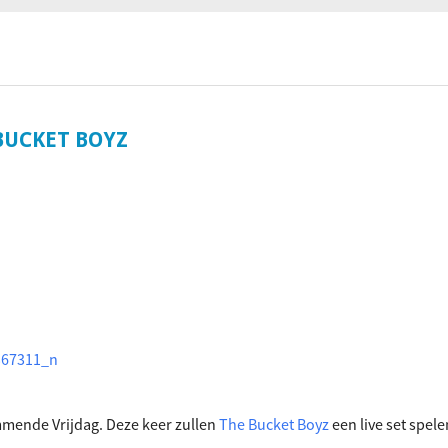
ociaal-culturele vrijplaats in Leiden.
BUCKET BOYZ
ammende Vrijdag. Deze keer zullen
The Bucket Boyz
een live set spele