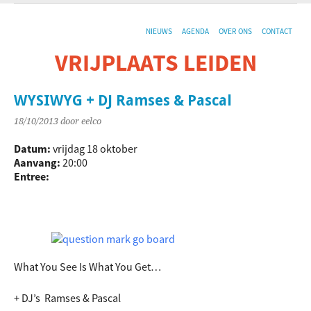
NIEUWS
AGENDA
OVER ONS
CONTACT
VRIJPLAATS LEIDEN
De sociaal-culturele vrijplaats in Leiden.
WYSIWYG + DJ Ramses & Pascal
18/10/2013
door eelco
Datum:
vrijdag 18 oktober
Aanvang:
20:00
Entree:
What You See Is What You Get…
+ DJ’s Ramses & Pascal