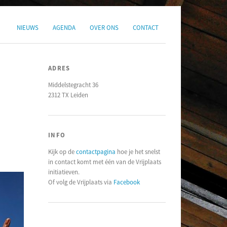
NIEUWS
AGENDA
OVER ONS
CONTACT
ADRES
Middelstegracht 36
2312 TX Leiden
INFO
Kijk op de
contactpagina
hoe je het snelst
in contact komt met één van de Vrijplaats
initiatieven.
Of volg de Vrijplaats via
Facebook