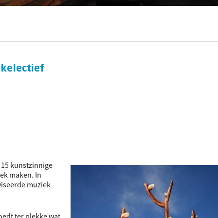
ociaal-culturele vrijplaats in Leiden.
kelectief
r 15 kunstzinnige
iek maken. In
viseerde muziek
oedt ter plekke wat