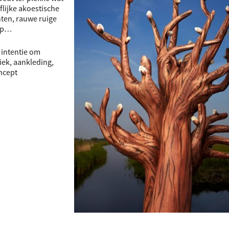
flijke akoestische
ten, rauwe ruige
 op…
 intentie om
ek, aankleding,
oncept