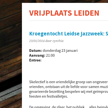
VRIJPLAATS LEIDEN
De s
Kroegentocht Leidse Jazzweek: S
23/01/2014
door cynthia
Datum:
donderdag 23 januari
Aanvang:
21:00
Entree:
Skelectief is een vriendelijke groep van ongevee
vrienden, ontstaan uit de liefde voor samen muz
gevarieerde bezetting bespelen wij met geïmpro
feesten en festivalletjes.
De omgeving, de sfeer, het publiek… alles beinvl