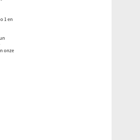
o 1 en
hun
e
an onze