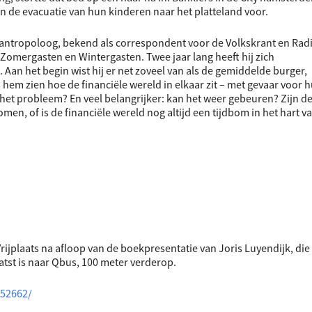
n de evacuatie van hun kinderen naar het platteland voor.
n antropoloog, bekend als correspondent voor de Volkskrant en Radi
omergasten en Wintergasten. Twee jaar lang heeft hij zich
an het begin wist hij er net zoveel van als de gemiddelde burger,
s hem zien hoe de financiële wereld in elkaar zit – met gevaar voor 
het probleem? En veel belangrijker: kan het weer gebeuren? Zijn d
n, of is de financiële wereld nog altijd een tijdbom in het hart v
rijplaats na afloop van de boekpresentatie van Joris Luyendijk, die
tst is naar Qbus, 100 meter verderop.
152662/