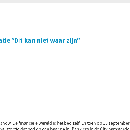
ociaal-culturele vrijplaats in Leiden.
ie “Dit kan niet waar zijn”
dshow. De financiële wereld is het bed zelf. En toen op 15 septembe
g, stortte dat bed op een haar na in. Bankiers in de City hamsterd