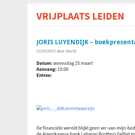
VRIJPLAATS LEIDEN
De s
JORIS LUYENDIJK – boekpresentat
25/03/2015
door David
Datum:
woensdag 25 maart
Aanvang:
15:00
Entree:
De financiële wereld blijkt geen ver-van-mijn-be
de Amerikaanse bank Lehman Brothers failliet gin