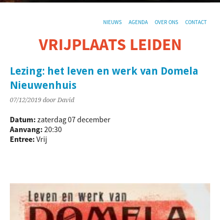
NIEUWS
AGENDA
OVER ONS
CONTACT
VRIJPLAATS LEIDEN
De sociaal-culturele vrijplaats in Leiden.
Lezing: het leven en werk van Domela
Nieuwenhuis
07/12/2019
door David
Datum:
zaterdag 07 december
Aanvang:
20:30
Entree:
Vrij