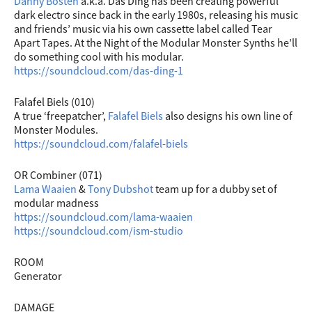
Danny Bosten
a.k.a. Das Ding has been creating powerful
dark electro since back in the early 1980s, releasing his music
and friends’ music via his own cassette label called Tear
Apart Tapes. At the Night of the Modular Monster Synths he’ll
do something cool with his modular.
https://soundcloud.c
om/das-ding-1
Falafel Biels (010)
A true ‘freepatcher’,
Falafel Biels
also designs his own line of
Monster Modules.
https://soundcloud.com/falafel-biels
OR Combiner (071)
Lama Waaien
&
Tony Dubshot
team up for a dubby set of
modular madness
https://soundcloud.com/lama-waaien
https://soundcloud.com/ism-studio
ROOM
Generator
DAMAGE