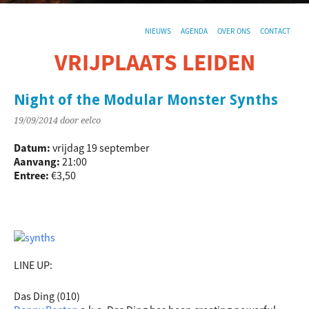
NIEUWS
AGENDA
OVER ONS
CONTACT
VRIJPLAATS LEIDEN
De sociaal-culturele vrijplaats in Leiden.
Night of the Modular Monster Synths
19/09/2014
door eelco
Datum:
vrijdag 19 september
Aanvang:
21:00
Entree:
€3,50
LINE UP:
Das Ding (010)