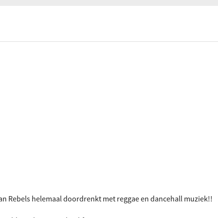
ociaal-culturele vrijplaats in Leiden.
 van Rebels helemaal doordrenkt met reggae en dancehall muziek!!