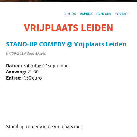
NIEUWS
AGENDA
OVER ONS
CONTACT
VRIJPLAATS LEIDEN
De sociaal-culturele vrijplaats in Leiden.
STAND-UP COMEDY @ Vrijplaats Leiden
07/09/2019
door David
Datum:
zaterdag 07 september
Aanvang:
21:30
Entree:
7,50 euro
Stand up comedy in de Vrijplaats met: