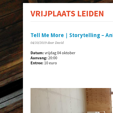
VRIJPLAATS LEIDEN
De s
Tell Me More | Storytelling – An
04/10/2019
door David
Datum:
vrijdag 04 oktober
Aanvang:
20:00
Entree:
10 euro