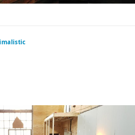
ociaal-culturele vrijplaats in Leiden.
imalistic