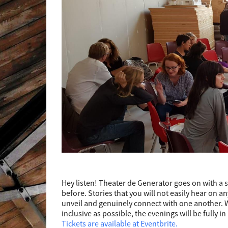
Hey listen! Theater de Generator goes on with a
before. Stories that you will not easily hear on 
unveil and genuinely connect with one another. 
inclusive as possible, the evenings will be fully in
Tickets are available at Eventbrite.