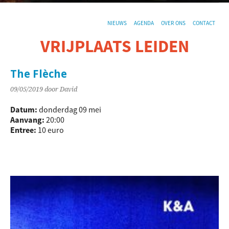
NIEUWS
AGENDA
OVER ONS
CONTACT
VRIJPLAATS LEIDEN
De sociaal-culturele vrijplaats in Leiden.
The Flèche
09/05/2019
door David
Datum:
donderdag 09 mei
Aanvang:
20:00
Entree:
10 euro