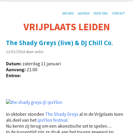
NIEUWS
AGENDA
OVER ONS
CONTACT
VRIJPLAATS LEIDEN
De sociaal-culturele vrijplaats in Leiden.
The Shady Greys (live) & DJ Chill Co.
11/01/2014
door eelco
Datum:
zaterdag 11 januari
Aanvang:
21:00
Entree:
In oktober stonden
The Shady Greys
al in de Vrijplaats toen
als deel van het
ipsYlon festival
.
Nu keren zij terug om een akoestische set te spelen…
In de tussentijd zijn ze druk aan het touren geweest én