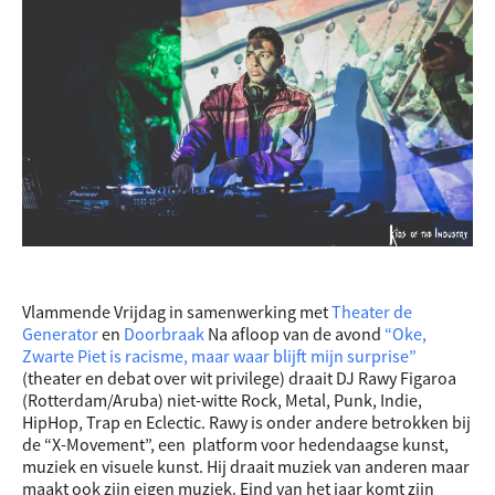
Vlammende Vrijdag in samenwerking met
Theater de
Generator
en
Doorbraak
Na afloop van de avond
“Oke,
Zwarte Piet is racisme, maar waar blijft mijn surprise”
(theater en debat over wit privilege) draait DJ Rawy Figaroa
(Rotterdam/Aruba) niet-witte Rock, Metal, Punk, Indie,
HipHop, Trap en Eclectic. Rawy is onder andere betrokken bij
de “X-Movement”, een
platform voor hedendaagse kunst,
muziek en visuele kunst. Hij draait muziek van anderen maar
maakt ook zijn eigen muziek. Eind van het jaar komt zijn