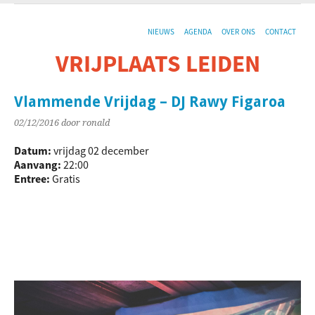
NIEUWS
AGENDA
OVER ONS
CONTACT
VRIJPLAATS LEIDEN
De sociaal-culturele vrijplaats in Leiden.
Vlammende Vrijdag – DJ Rawy Figaroa
02/12/2016
door ronald
Datum:
vrijdag 02 december
Aanvang:
22:00
Entree:
Gratis