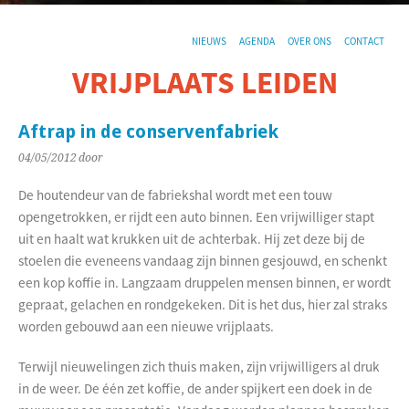
NIEUWS
AGENDA
OVER ONS
CONTACT
VRIJPLAATS LEIDEN
De sociaal-culturele vrijplaats in Leiden.
Aftrap in de conservenfabriek
04/05/2012
door
De houtendeur van de fabriekshal wordt met een touw
opengetrokken, er rijdt een auto binnen. Een vrijwilliger stapt
uit en haalt wat krukken uit de achterbak. Hij zet deze bij de
stoelen die eveneens vandaag zijn binnen gesjouwd, en schenkt
een kop koffie in. Langzaam druppelen mensen binnen, er wordt
gepraat, gelachen en rondgekeken. Dit is het dus, hier zal straks
worden gebouwd aan een nieuwe vrijplaats.
Terwijl nieuwelingen zich thuis maken, zijn vrijwilligers al druk
in de weer. De één zet koffie, de ander spijkert een doek in de