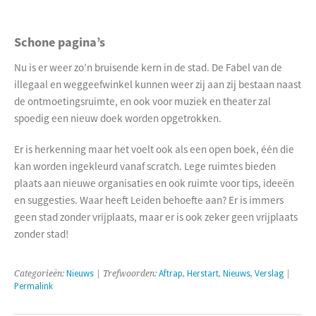
Schone pagina’s
Nu is er weer zo’n bruisende kern in de stad. De Fabel van de
illegaal en weggeefwinkel kunnen weer zij aan zij bestaan naast
de ontmoetingsruimte, en ook voor muziek en theater zal
spoedig een nieuw doek worden opgetrokken.
Er is herkenning maar het voelt ook als een open boek, één die
kan worden ingekleurd vanaf scratch. Lege ruimtes bieden
plaats aan nieuwe organisaties en ook ruimte voor tips, ideeën
en suggesties. Waar heeft Leiden behoefte aan? Er is immers
geen stad zonder vrijplaats, maar er is ook zeker geen vrijplaats
zonder stad!
Categorieën:
Nieuws
| Trefwoorden:
Aftrap
,
Herstart
,
Nieuws
,
Verslag
|
Permalink