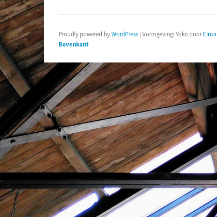
Proudly powered by
WordPress
|
Vormgeving: Yoko door
Elma
Bovenkant