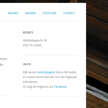
NIEUWS
AGENDA
OVER ONS
CONTACT
ADRES
Middelstegracht 36
2312 TX Leiden
nnen.
die
INFO
Kijk op de
contactpagina
hoe je het snelst
in contact komt met één van de Vrijplaats
initiatieven.
Of volg de Vrijplaats via
Facebook