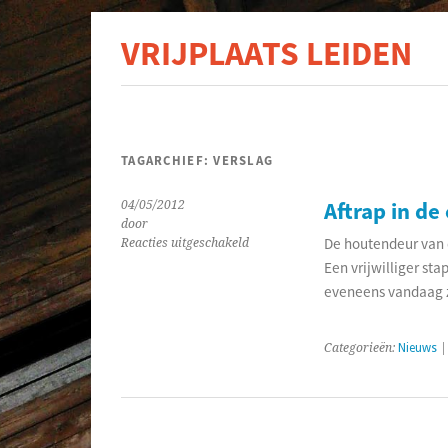
VRIJPLAATS LEIDEN
De s
TAGARCHIEF:
VERSLAG
Aftrap in de
04/05/2012
door
De houtendeur van 
voor
Reacties uitgeschakeld
Aftrap
Een vrijwilliger sta
in
eveneens vandaag z
de
conservenfabriek
Categorieën:
Nieuws
|