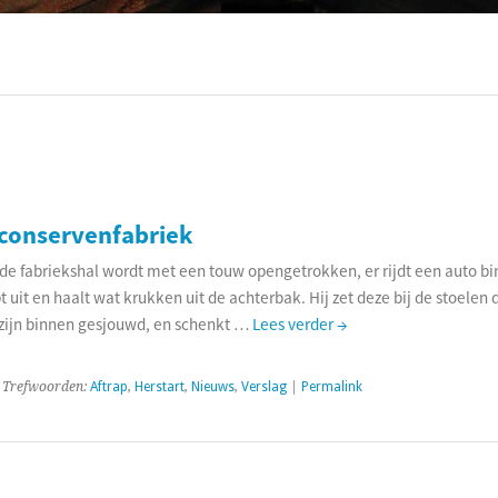
ociaal-culturele vrijplaats in Leiden.
 conservenfabriek
de fabriekshal wordt met een touw opengetrokken, er rijdt een auto bi
pt uit en haalt wat krukken uit de achterbak. Hij zet deze bij de stoelen 
ijn binnen gesjouwd, en schenkt …
Lees verder
→
 Trefwoorden:
Aftrap
,
Herstart
,
Nieuws
,
Verslag
|
Permalink