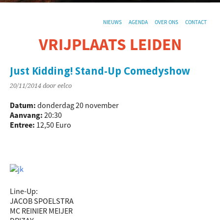
NIEUWS
AGENDA
OVER ONS
CONTACT
VRIJPLAATS LEIDEN
De sociaal-culturele vrijplaats in Leiden.
Just Kidding! Stand-Up Comedyshow
20/11/2014
door eelco
Datum:
donderdag 20 november
Aanvang:
20:30
Entree:
12,50 Euro
Line-Up:
JACOB SPOELSTRA
MC REINIER MEIJER