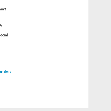
ma’s
 A
a
ecial
ericht →