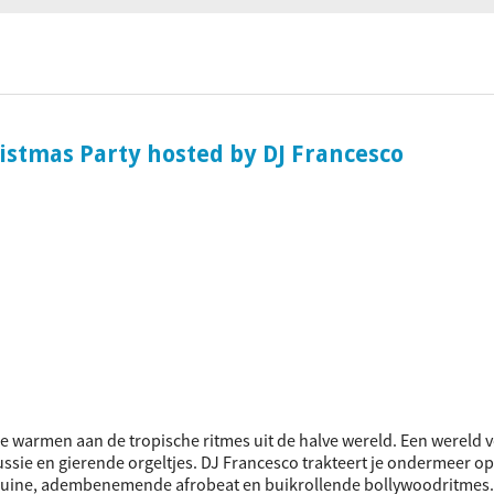
ociaal-culturele vrijplaats in Leiden.
ristmas Party hosted by DJ Francesco
e warmen aan de tropische ritmes uit de halve wereld. Een wereld v
ssie en gierende orgeltjes. DJ Francesco trakteert je ondermeer op
guine, adembenemende afrobeat en buikrollende bollywoodritmes.