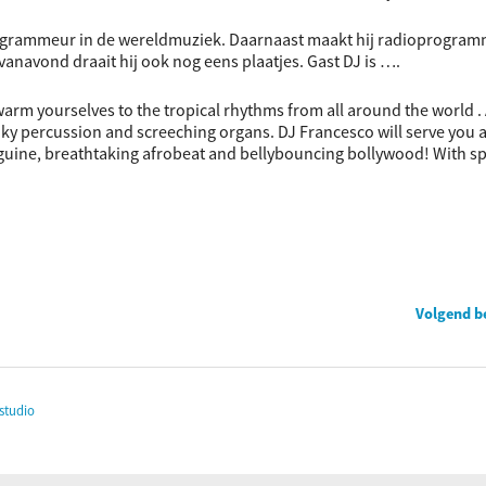
rogrammeur in de wereldmuziek. Daarnaast maakt hij radioprogram
 vanavond draait hij ook nog eens plaatjes. Gast DJ is ….
warm yourselves to the tropical rhythms from all around the world .
unky percussion and screeching organs. DJ Francesco will serve you 
guine, breathtaking afrobeat and bellybouncing bollywood! With sp
Volgend b
studio