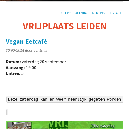
NIEUWS
AGENDA
OVER ONS
CONTACT
VRIJPLAATS LEIDEN
De sociaal-culturele vrijplaats in Leiden.
Vegan Eetcafé
20/09/2014
door cynthia
Datum:
zaterdag 20 september
Aanvang:
19:00
Entree:
5
Deze zaterdag kan er weer heerlijk gegeten worden in