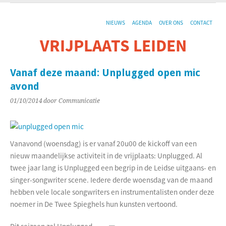
NIEUWS
AGENDA
OVER ONS
CONTACT
VRIJPLAATS LEIDEN
De sociaal-culturele vrijplaats in Leiden.
Vanaf deze maand: Unplugged open mic
avond
01/10/2014
door Communicatie
Vanavond (woensdag) is er vanaf 20u00 de kickoff van een
nieuw maandelijkse activiteit in de vrijplaats: Unplugged. Al
twee jaar lang is Unplugged een begrip in de Leidse uitgaans- en
singer-songwriter scene. Iedere derde woensdag van de maand
hebben vele locale songwriters en instrumentalisten onder deze
noemer in De Twee Spieghels hun kunsten vertoond.