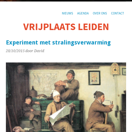
NIEUWS
AGENDA
OVER ONS
CONTACT
VRIJPLAATS LEIDEN
De sociaal-culturele vrijplaats in Leiden.
Experiment met stralingsverwarming
28/10/2015
door David