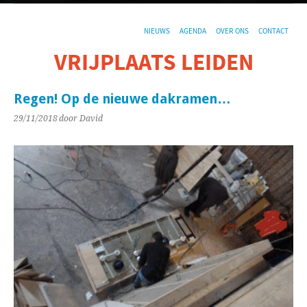
NIEUWS
AGENDA
OVER ONS
CONTACT
VRIJPLAATS LEIDEN
De sociaal-culturele vrijplaats in Leiden.
Regen! Op de nieuwe dakramen…
29/11/2018
door David