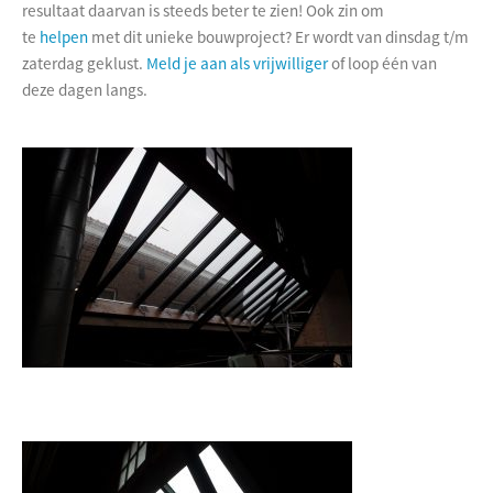
resultaat daarvan is steeds beter te zien! Ook zin om
te
helpen
met dit unieke bouwproject? Er wordt van dinsdag t/m
zaterdag geklust.
Meld je aan als vrijwilliger
of loop één van
deze dagen langs.